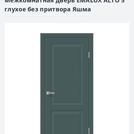
Межкомнатная дверь EMALUX ALTO 5
глухое без притвора Яшма