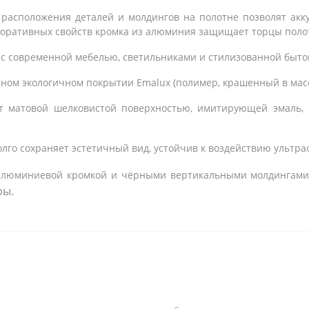
асположения деталей и молдингов на полотне позволят акк
коративных свойств кромка из алюминия защищает торцы по
с современной мебелью, светильниками и стилизованной быто
ном экологичном покрытии Emalux (полимер, крашенный в мас
т матовой шелковистой поверхностью, имитирующей эмаль, 
лго сохраняет эстетичный вид, устойчив к воздействию ультра
люминиевой кромкой и чёрными вертикальными молдингами 
ры.