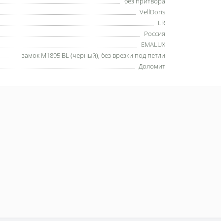
без притвора
VellDoris
LR
Россия
EMALUX
замок M1895 BL (черный), без врезки под петли
Доломит