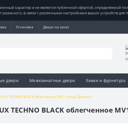
нный характер и не является публичной офертой, определяемой поло
т реального, в связи с различными настройками ваших устройств для 
авка
Установка
Двери на заказ
ые двери
Межкомнатные двери
Замки и фурнитура
LUX TECHNO BLACK облегченное MV1 глухое Доломит
X TECHNO BLACK облегченное MV1