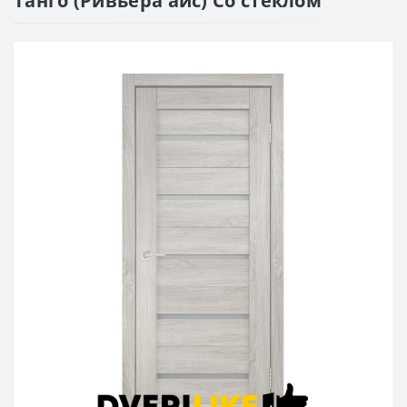
Танго (Ривьера айс) Со стеклом