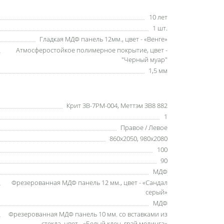
10 лет
1 шт.
Гладкая МДФ панель 12мм., цвет - «Венге»
Атмосферостойкое полимерное покрытие, цвет -
"Черный муар"
1,5 мм
Крит ЗВ-7РМ-004, Меттэм ЗВ8 882
1
Правое / Левое
860x2050, 980x2080
100
90
МДФ
Фрезерованная МДФ панель 12 мм., цвет - «Сандал
серый»
МДФ
Фрезерованная МДФ панель 10 мм. со вставками из
стекла, цвет - «Белый клен, грэй мелинга»