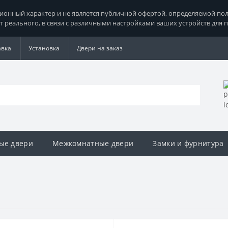
нный характер и не является публичной офертой, определяемой поло
т реального, в связи с различными настройками ваших устройств для 
авка
Установка
Двери на заказ
ые двери
Межкомнатные двери
Замки и фурнитура