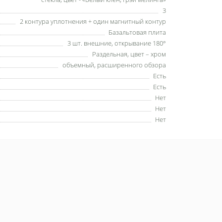
3
2 контура уплотнения + один магнитный контур
Базальтовая плита
3 шт. внешние, открывание 180°
Раздельная, цвет – хром
объемный, расширенного обзора
Есть
Есть
Нет
Нет
Нет