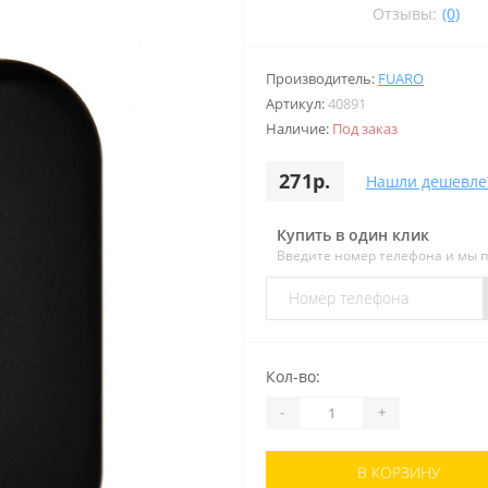
Отзывы:
(0)
Производитель:
FUARO
Артикул:
40891
Наличие:
Под заказ
271р.
Нашли дешевле
Купить в один клик
Введите номер телефона и мы 
Кол-во:
-
+
В КОРЗИНУ