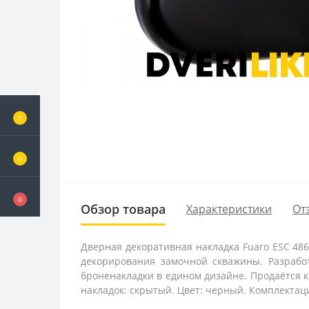
0
0
0
Обзор товара
Характеристики
От
Дверная декоративная накладка Fuaro ESC 48
декорирования замочной скважины. Разработ
броненакладки в едином дизайне. Продаётся ка
накладок: скрытый. Цвет: черный. Комплектаци