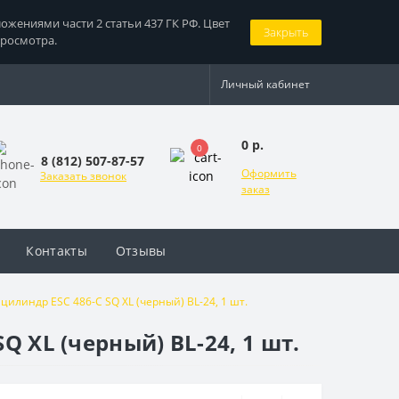
жениями части 2 статьи 437 ГК РФ. Цвет
Закрыть
просмотра.
Личный кабинет
0 р.
0
8 (812) 507-87-57
Оформить
Заказать звонок
заказ
Контакты
Отзывы
цилиндр ESC 486-C SQ XL (черный) BL-24, 1 шт.
 XL (черный) BL-24, 1 шт.