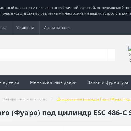
нный характер и не является публичной офертой, определяемой поло
т реального, в связи с различными настройками ваших устройств для 
авка
Установка
Двери на заказ
ые двери
Межкомнатные двери
Замки и фурнитура
Декоративные накладки
Декоративная накладка Fuaro (Фуаро) под 
o (Фуаро) под цилиндр ESC 486-C SQ