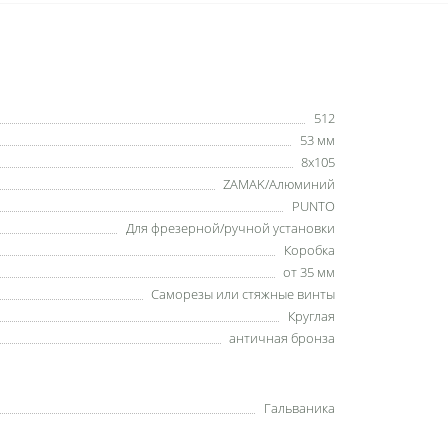
512
53 мм
8x105
ZAMAK/Алюминий
PUNTO
Для фрезерной/ручной установки
Коробка
от 35 мм
Саморезы или стяжные винты
Круглая
античная бронза
Гальваника