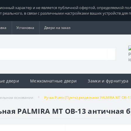
нный характер и не является публичной офертой, определяемой поло
т реального, в связи с различными настройками ваших устройств для 
авка
Установка
Двери на заказ
ые двери
Межкомнатные двери
Замки и фурнитура
дельном основании
Ручка Punto (Пунто) раздельная PALMIRA MT OB-1
льная PALMIRA MT OB-13 античная 