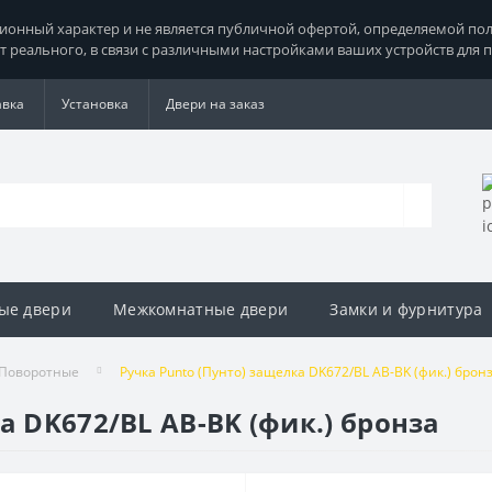
нный характер и не является публичной офертой, определяемой поло
т реального, в связи с различными настройками ваших устройств для 
авка
Установка
Двери на заказ
ые двери
Межкомнатные двери
Замки и фурнитура
Поворотные
Ручка Punto (Пунто) защелка DK672/BL AB-BK (фик.) брон
а DK672/BL AB-BK (фик.) бронза