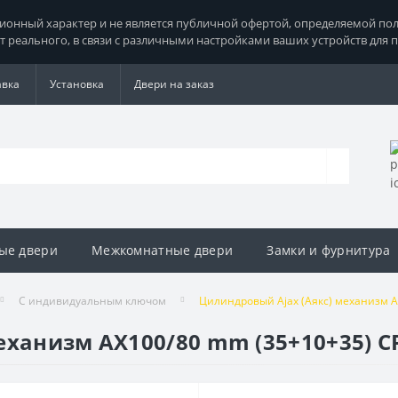
нный характер и не является публичной офертой, определяемой поло
т реального, в связи с различными настройками ваших устройств для 
авка
Установка
Двери на заказ
ые двери
Межкомнатные двери
Замки и фурнитура
С индивидуальным ключом
Цилиндровый Ajax (Аякс) механизм AX
ханизм AX100/80 mm (35+10+35) CP