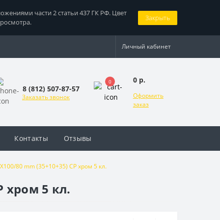
жениями части 2 статьи 437 ГК РФ. Цвет
Закрыть
просмотра.
Личный кабинет
0 р.
0
8 (812) 507-87-57
Оформить
Заказать звонок
заказ
Контакты
Отзывы
100/80 mm (35+10+35) CP хром 5 кл.
 хром 5 кл.