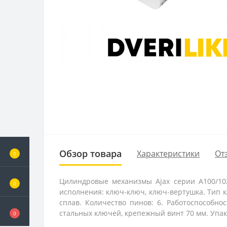
Обзор товара
Характеристики
От
0
Цилиндровые механизмы Ajax серии A100/10
0
исполнения: ключ-ключ, ключ-вертушка. Тип 
сплав. Количество пинов: 6. Работоспособно
стальных ключей, крепежный винт 70 мм. Упако
0