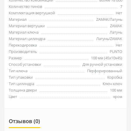
Количество пинов
7
Комплектация вертушкой
Нет
Материал
ZAMAK/Латунь
Материал вертушки
ZAMAK
Материал ключа
Латунь
Материал цилиндра
Латунь/ZAMAK
Перекодировка
Нет
Производитель
PUNTO
Размер
100 мм (45x10x45)
Способ установки
Для ручной установки
Тип ключа
Перфорированный
Тип упаковки
Коробка
Тип цилиндра
Ключ-ключ
Толщина двери
100 мм
Цвет
хром
Отзывов (0)