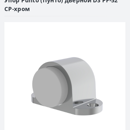
Упор Punto (Пунто) дверной DS PF-52
CP-хром