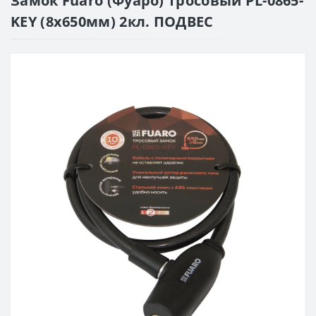
Замок Fuaro (Фуаро) тросовый PL-0865-
KEY (8х650мм) 2кл. ПОДВЕС