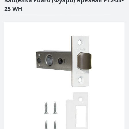
Защелка Fuaro (Фуаро) врезная F12-45-
25 WH