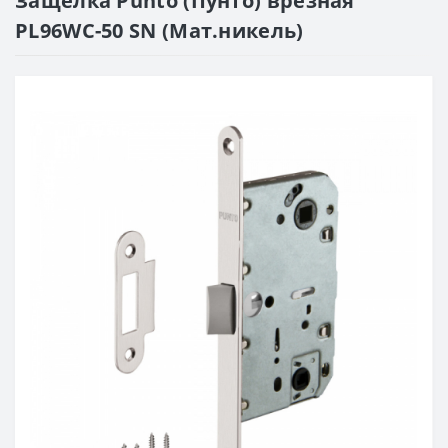
Защелка Punto (Пунто) врезная
PL96WC-50 SN (Мат.никель)