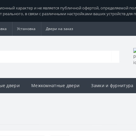
нный характер и не является публичной офертой, определяемой поло
т реального, в связи с различными настройками ваших устройств для 
авка
Установка
Двери на заказ
ые двери
Межкомнатные двери
Замки и фурнитура