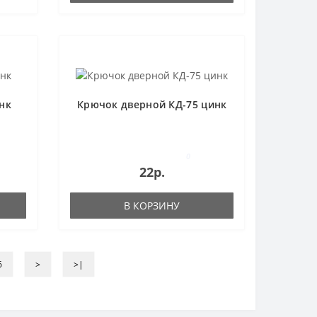
нк
Крючок дверной КД-75 цинк
0
22р.
В КОРЗИНУ
6
>
>|