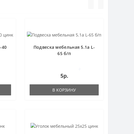
-40
Подвеска мебельная 5.1а L-
65 б/п
0
5р.
В КОРЗИНУ