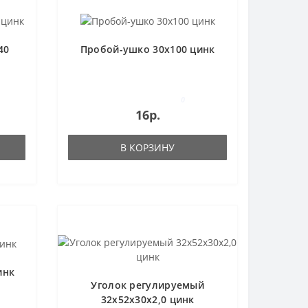
40
Пробой-ушко 30x100 цинк
0
16р.
В КОРЗИНУ
инк
Уголок регулируемый
32х52х30х2,0 цинк