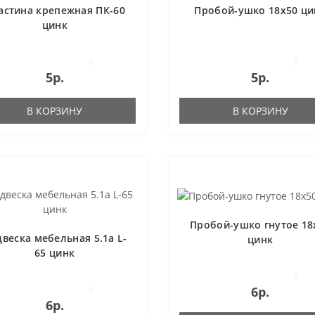
астина крепежная ПК-60
Пробой-ушко 18x50 ци
цинк
0
0
5р.
5р.
В КОРЗИНУ
В КОРЗИНУ
Пробой-ушко гнутое 18
веска мебельная 5.1а L-
цинк
65 цинк
0
6р.
0
6р.