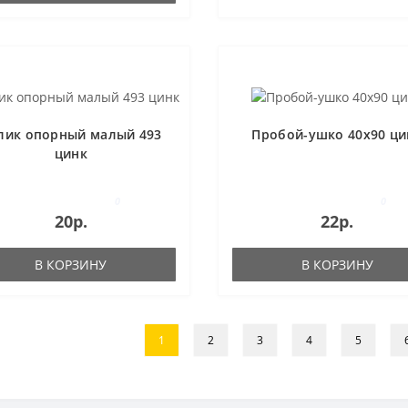
лик опорный малый 493
Пробой-ушко 40x90 ци
цинк
0
0
20р.
22р.
В КОРЗИНУ
В КОРЗИНУ
1
2
3
4
5