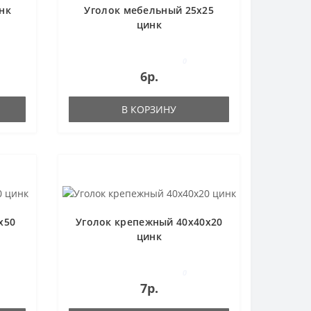
нк
Уголок мебельный 25х25
цинк
0
6р.
В КОРЗИНУ
x50
Уголок крепежный 40х40х20
цинк
0
7р.