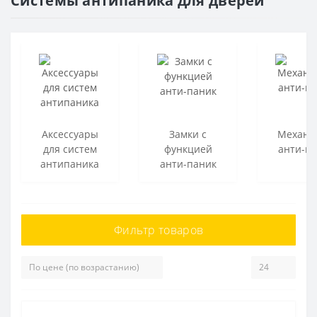
Системы антипаника для дверей
Аксессуары
Замки с
Механи
для систем
функцией
анти-п
антипаника
анти-паник
Фильтр товаров