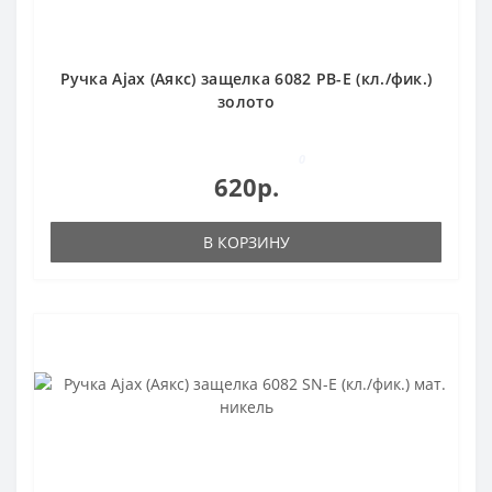
Ручка Ajax (Аякс) защелка 6082 PB-E (кл./фик.)
золото
0
620р.
В КОРЗИНУ