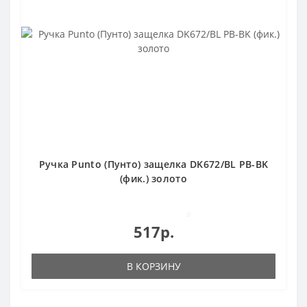
Ручка Punto (Пунто) защелка DK672/BL PB-BK
(фик.) золото
0
517р.
В КОРЗИНУ