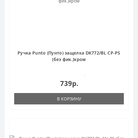
Ручка Punto (Пунто) защелка DK772/BL CP-PS
(без фик.)хром
0
739р.
В КОРЗИНУ