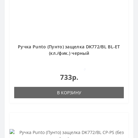
Ручка Punto (Пунто) защелка DK772/BL BL-ET
(кл./фик.) черный
0
733р.
В КОРЗИНУ