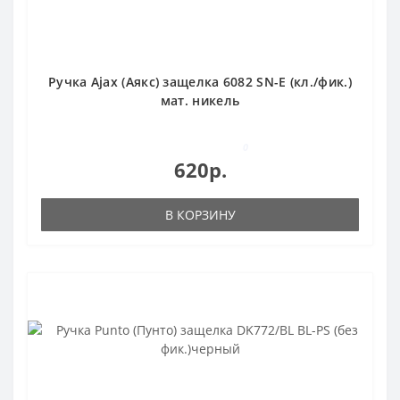
Ручка Ajax (Аякс) защелка 6082 SN-E (кл./фик.)
мат. никель
0
620р.
В КОРЗИНУ