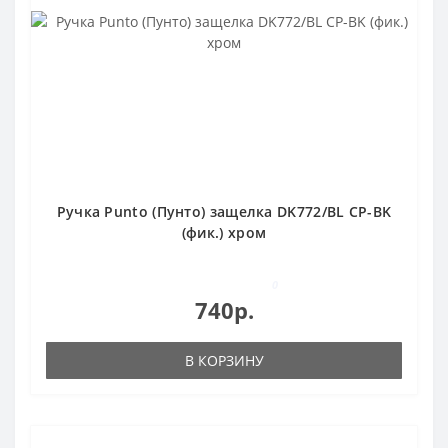
Ручка Punto (Пунто) защелка DK772/BL CP-BK
(фик.) хром
0
740р.
В КОРЗИНУ