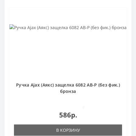
Ручка Ajax (Аякс) защелка 6082 AB-P (без фик.)
бронза
0
586р.
В КОРЗИНУ