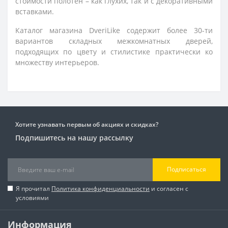
стоимости полотен – как глухих, так и с декоративными
вставками.
Каталог магазина DveriLike содержит более 30-ти
вариантов складных межкомнатных дверей,
подходящих по цвету и стилистике практически ко
множеству интерьеров.
Хотите узнавать первым об акциях и скидках?
Подпишитесь на нашу рассылку
Подписаться
Я прочитал
Политика конфиденциальности
и согласен с
условиями
Информация