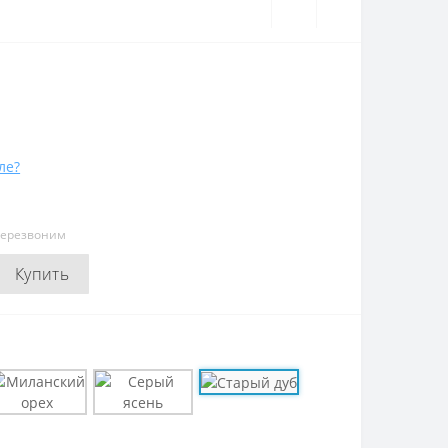
ле?
перезвоним
Купить