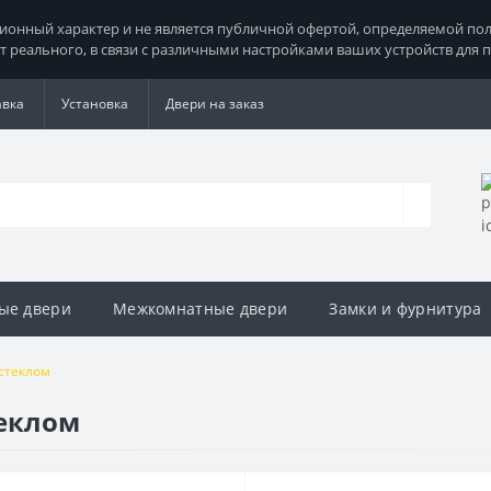
нный характер и не является публичной офертой, определяемой поло
т реального, в связи с различными настройками ваших устройств для 
авка
Установка
Двери на заказ
ые двери
Межкомнатные двери
Замки и фурнитура
 стеклом
теклом