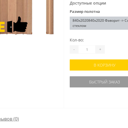
Доступные опции
Размер полотна
840x2020840x2020 Фаворит -> С
стеклом
Кол-во:
-
+
В КОРЗИНУ
БЫСТРЫЙ ЗАКАЗ
зывов (0)