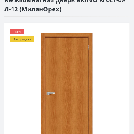
Межкомнатная дверь BRAVO «Гост-0»
Л-12 (МиланОрех)
-15%
Распродажа