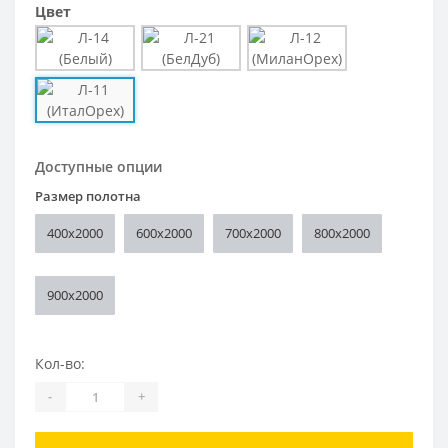
Цвет
Доступные опции
Размер полотна
400x2000
600x2000
700x2000
800x2000
900x2000
Кол-во:
-
+