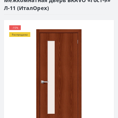
Межкомнатная дверь BRAVO «Гост-9»
Л-11 (ИталОрех)
-15%
Распродажа