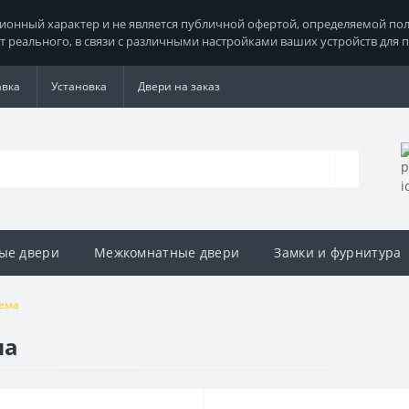
нный характер и не является публичной офертой, определяемой поло
т реального, в связи с различными настройками ваших устройств для 
авка
Установка
Двери на заказ
ые двери
Межкомнатные двери
Замки и фурнитура
ема
ма