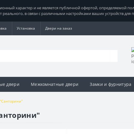
нный характер и не является публичной офертой, определяемой поло
т реального, в связи с различными настройками ваших устройств для 
авка
Установка
Двери на заказ
ые двери
Межкомнатные двери
Замки и фурнитура
 "Санторини"
Санторини"