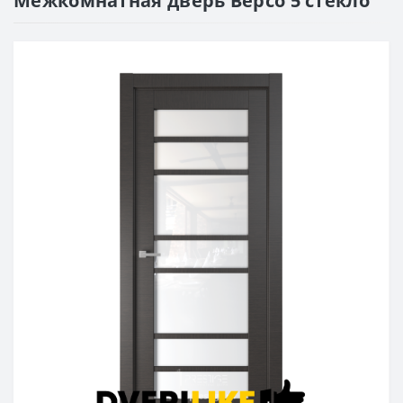
Межкомнатная дверь Версо 5 стекло