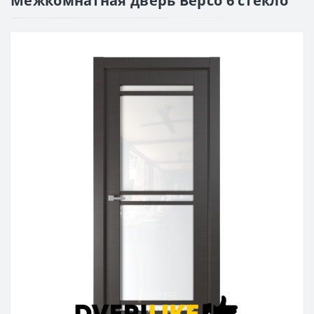
Межкомнатная дверь Версо 6 стекло