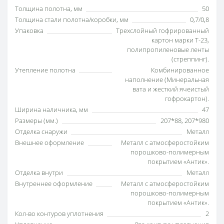
Толщина полотна, мм
50
Толщина стали полотна/коробки, мм
0,7/0,8
Упаковка
Трехслойный гофрированный
картон марки Т-23,
полипропиленовые ленты
(стреппинг).
Утепление полотна
Комбинированное
наполнение (Минеральная
вата и жесткий ячеистый
гофрокартон).
Ширина наличника, мм
47
Размеры (мм.)
207*88, 207*980
Отделка снаружи
Металл
Внешнее оформление
Металл с атмосферостойким
порошково-полимерным
покрытием «Антик».
Отделка внутри
Металл
Внутреннее оформление
Металл с атмосферостойким
порошково-полимерным
покрытием «Антик».
Кол-во контуров уплотнения
2