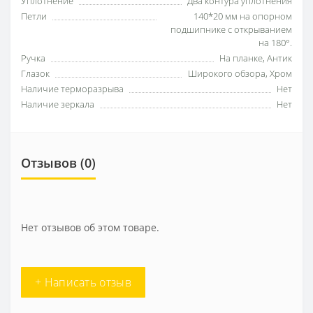
Уплотнение
Два контура уплотнения
Петли
140*20 мм на опорном
подшипнике с открыванием
на 180°.
Ручка
На планке, Антик
Глазок
Широкого обзора, Хром
Наличие терморазрыва
Нет
Наличие зеркала
Нет
Отзывов (0)
Нет отзывов об этом товаре.
+ Написать отзыв