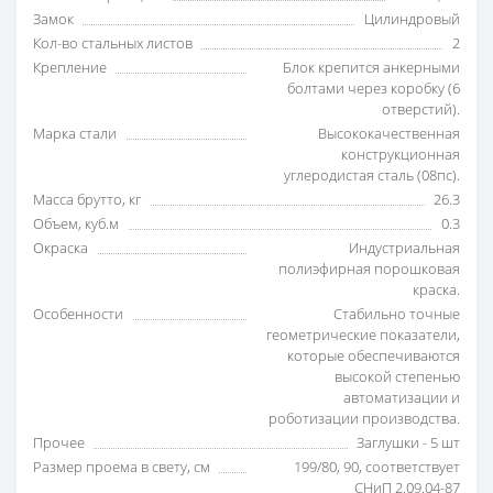
Замок
Цилиндровый
Кол-во стальных листов
2
Крепление
Блок крепится анкерными
болтами через коробку (6
отверстий).
Марка стали
Высококачественная
конструкционная
углеродистая сталь (08пс).
Масса брутто, кг
26.3
Объем, куб.м
0.3
Окраска
Индустриальная
полиэфирная порошковая
краска.
Особенности
Стабильно точные
геометрические показатели,
которые обеспечиваются
высокой степенью
автоматизации и
роботизации производства.
Прочее
Заглушки - 5 шт
Размер проема в свету, см
199/80, 90, соответствует
СНиП 2.09.04-87