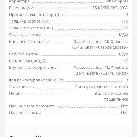
Фурнитура
Апекс хром
Размеры (мм.)
860x2050, 960x2050
Противосъемные штыри (шт.)
3
Толщина короба (мм.)
110
Толщина полотна (мм.)
95
Отделка снаружи
МДФ
Внешнее оформление
Фрезерованная МДФ панель
12 мм., цвет - «Старое дерево»
Отделка внутри
МДФ
Шумоизоляция (дБ)
45
Внутреннее оформление
Фрезерованная МДФ панель
12 мм., цвета - «Венге, Кокос»
Кол-во контуров уплотнения
3
Уплотнитель
3 контура (один магнитный)
Петли
3 шт. на опорном
подшипнике
Наличие терморазрыва
Нет
Наличие зеркала
Нет