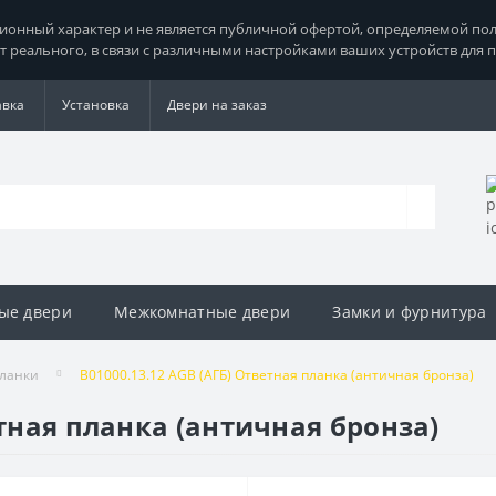
нный характер и не является публичной офертой, определяемой поло
т реального, в связи с различными настройками ваших устройств для 
авка
Установка
Двери на заказ
ые двери
Межкомнатные двери
Замки и фурнитура
ланки
B01000.13.12 AGB (АГБ) Ответная планка (античная бронза)
етная планка (античная бронза)