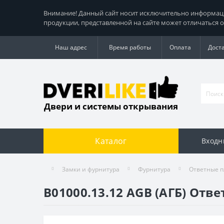
Внимание! Данный сайт носит исключительно информацио
продукции, представленной на сайте может отличаться о
Наш адрес
Время работы
Оплата
Дост
Двери и системы открывания
Каталог
Входн
Замки и фурнитура
Фурнитура
Ответные п
B01000.13.12 AGB (АГБ) Отв