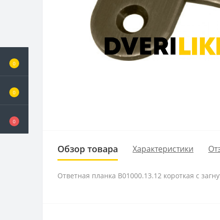
0
0
0
Обзор товара
Характеристики
От
Ответная планка B01000.13.12 короткая с загн