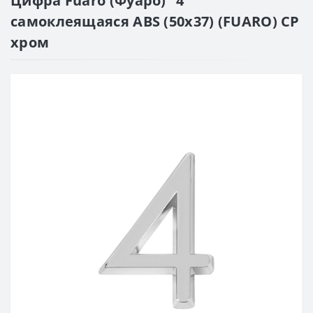
Цифра Fuaro (Фуаро) "4"
самоклеящаяся ABS (50х37) (FUARO) CP
хром