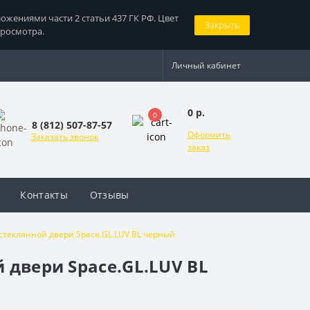
жениями части 2 статьи 437 ГК РФ. Цвет
Закрыть
просмотра.
Личный кабинет
0 р.
0
8 (812) 507-87-57
Оформить
Заказать звонок
заказ
Контакты
Отзывы
 стеклянной двери Space.GL.LUV BL черный
 двери Space.GL.LUV BL