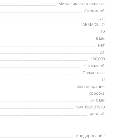
Металлическая защелка
Алюминий
да
ARMADILLO
10
8 мм
нет
да
100,000
Накладной
Стеклянная
LU
без запирания
Коробка
8-10 мм
6941899127970
черный
Анодирование