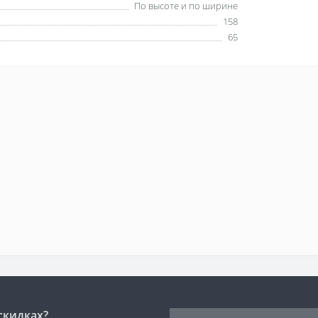
По высоте и по ширине
158
65
скидках?