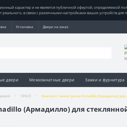
нный характер и не является публичной офертой, определяемой поло
т реального, в связи с различными настройками ваших устройств для 
авка
Установка
Двери на заказ
ые двери
Межкомнатные двери
Замки и фурнитура
дверей
SPACE
Комплект: замок+ручка Armadillo (Армадилло) для
dillo (Армадилло) для стеклянной