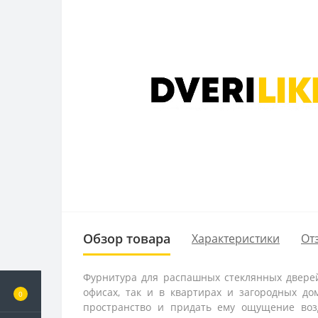
Обзор товара
Характеристики
От
Фурнитура для распашных стеклянных дверей
офисах, так и в квартирах и загородных до
0
пространство и придать ему ощущение воз