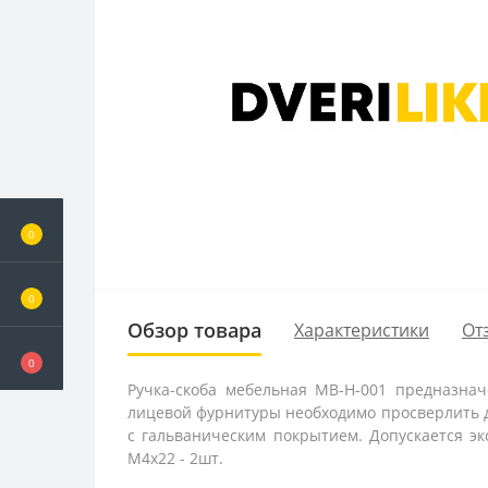
0
0
Обзор товара
Характеристики
От
0
Ручка-скоба мебельная MB-H-001 предназнач
лицевой фурнитуры необходимо просверлить дв
с гальваническим покрытием. Допускается экс
М4х22 - 2шт.