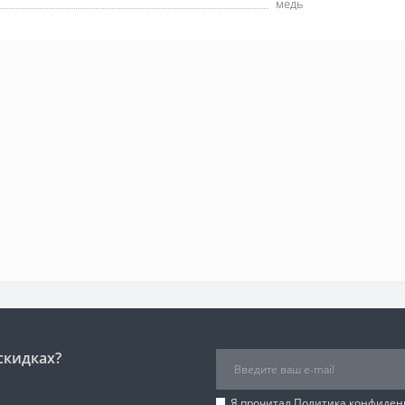
медь
скидках?
Я прочитал
Политика конфиден