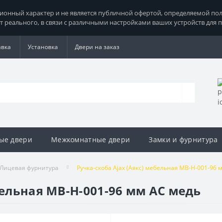
нный характер и не является публичной офертой, определяемой поло
т реального, в связи с различными настройками ваших устройств для 
авка
Установка
Двери на заказ
ые двери
Межкомнатные двери
Замки и фурнитура
Лицевая фурнитура
Ручка-скоба Ajax (Аякс) мебельная MB-H-001-96 
бельная MB-H-001-96 мм AC медь