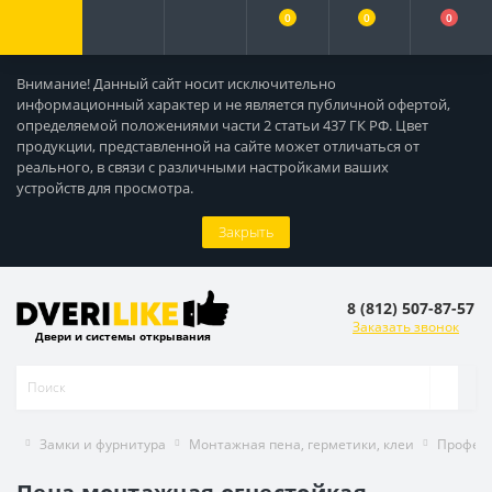
0
0
0
Внимание! Данный сайт носит исключительно
информационный характер и не является публичной офертой,
определяемой положениями части 2 статьи 437 ГК РФ. Цвет
продукции, представленной на сайте может отличаться от
реального, в связи с различными настройками ваших
устройств для просмотра.
Закрыть
8 (812) 507-87-57
Заказать звонок
Двери и системы открывания
Замки и фурнитура
Монтажная пена, герметики, клеи
Професс