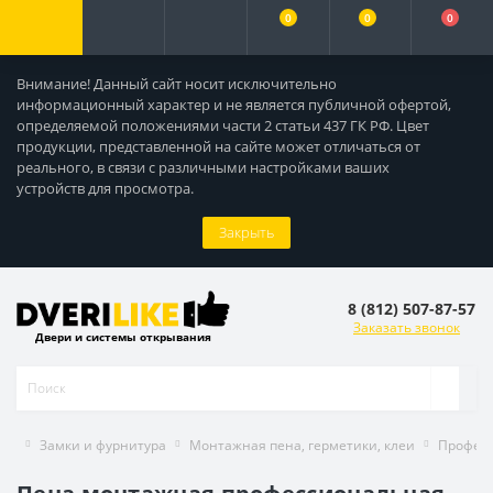
0
0
0
Внимание! Данный сайт носит исключительно
информационный характер и не является публичной офертой,
определяемой положениями части 2 статьи 437 ГК РФ. Цвет
продукции, представленной на сайте может отличаться от
реального, в связи с различными настройками ваших
устройств для просмотра.
Закрыть
8 (812) 507-87-57
Заказать звонок
Двери и системы открывания
Замки и фурнитура
Монтажная пена, герметики, клеи
Професс