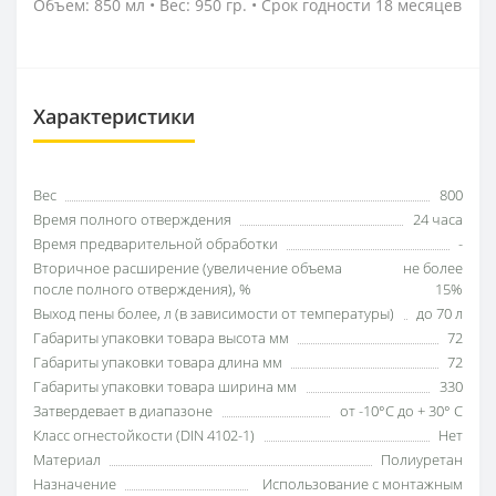
Объем: 850 мл • Вес: 950 гр. • Срок годности 18 месяцев
Характеристики
Вес
800
Время полного отверждения
24 часа
Время предварительной обработки
-
Вторичное расширение (увеличение объема
не более
после полного отверждения), %
15%
Выход пены более, л (в зависимости от температуры)
до 70 л
Габариты упаковки товара высота мм
72
Габариты упаковки товара длина мм
72
Габариты упаковки товара ширина мм
330
Затвердевает в диапазоне
от -10°С до + 30° С
Класс огнестойкости (DIN 4102-1)
Нет
Материал
Полиуретан
Назначение
Использование с монтажным