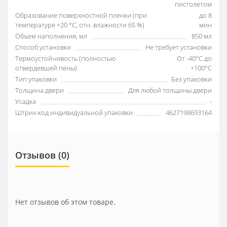
пистолетом
Образование поверхностной пленки (при
до 8
температуре +20 °С, отн. влажности 65 %)
мин
Объем наполнения, мл
850 мл
Способ установки
Не требует установки
Термоустойчивость (полностью
От -40°С до
отвердевшей пены)
+100°С
Тип упаковки
Без упаковки
Толщина двери
Для любой толщины двери
Усадка
-
Штрих-код индивидуальной упаковки
4627198693164
Отзывов (0)
Нет отзывов об этом товаре.