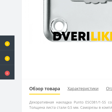
0
0
0
Обзор товара
Характеристики
От
Декоративная накладка Punto ESC081/1-SS с
Толщина листа стали 0,5 мм. Саморезы в комп