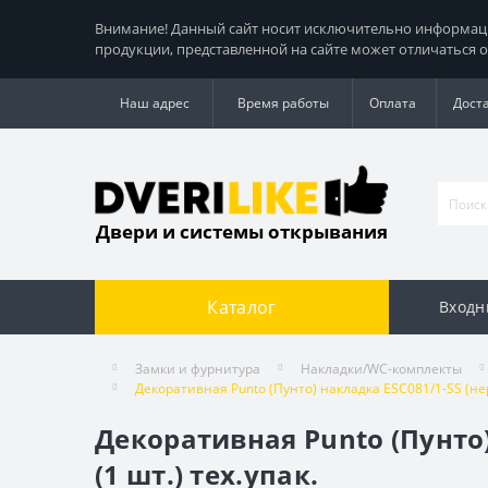
Внимание! Данный сайт носит исключительно информацио
продукции, представленной на сайте может отличаться о
Наш адрес
Время работы
Оплата
Дост
Двери и системы открывания
Каталог
Входн
Замки и фурнитура
Накладки/WC-комплекты
Декоративная Punto (Пунто) накладка ESC081/1-SS (нер
Декоративная Punto (Пунто)
(1 шт.) тех.упак.