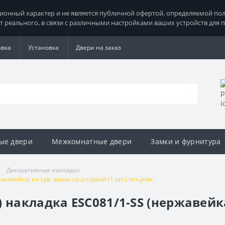
нный характер и не является публичной офертой, определяемой поло
т реального, в связи с различными настройками ваших устройств для 
авка
Установка
Двери на заказ
ые двери
Межкомнатные двери
Замки и фурнитура
Декоративные накладки
жавейка) на сув. замок со шторкой (1 шт.) тех.упак.
 накладка ESC081/1-SS (нержавейка