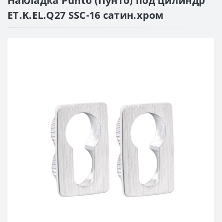
Накладка Punto (Пунто) под цилиндр
ET.K.EL.Q27 SSC-16 сатин.хром