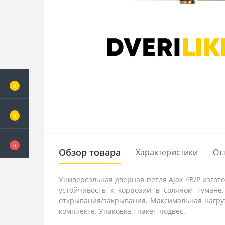
0
0
0
Обзор товара
Характеристики
От
Универсальная дверная петля Ajax 4B/P изгот
устойчивость к коррозии в соляном тумане
открывания/закрывания. Максимальная нагрузка
комплекте. Упаковка : пакет-подвес.