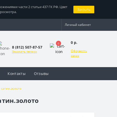
жениями части 2 статьи 437 ГК РФ. Цвет
Закрыть
просмотра.
Личный кабинет
0 р.
0
8 (812) 507-87-57
Оформить
Заказать звонок
заказ
Контакты
Отзывы
) сатин.золото
сатин.золото