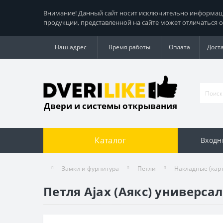
Внимание! Данный сайт носит исключительно информацио
продукции, представленной на сайте может отличаться о
Наш адрес
Время работы
Оплата
Дост
Двери и системы открывания
Каталог
Входн
Замки и фурнитура
Петли
Накладные (кар
Петля Ajax (Аякс) универсал