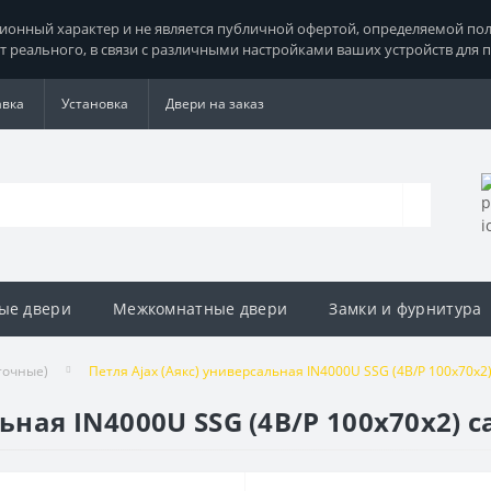
нный характер и не является публичной офертой, определяемой поло
т реального, в связи с различными настройками ваших устройств для 
авка
Установка
Двери на заказ
ые двери
Межкомнатные двери
Замки и фурнитура
точные)
Петля Ajax (Аякс) универсальная IN4000U SSG (4B/P 100x70x2
ьная IN4000U SSG (4B/P 100x70x2) 