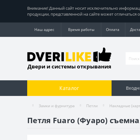
Внимание! Данный сайт носит исключительно информацио
продукции, представленной на сайте может отличаться о
Наш адрес
Время работы
Оплата
Дост
Двери и системы открывания
Каталог
Входн
Замки и фурнитура
Петли
Накладные (кар
Петля Fuaro (Фуаро) съемна