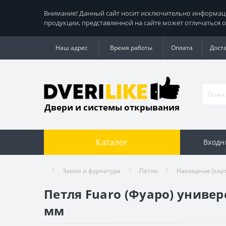
Внимание! Данный сайт носит исключительно информацио
продукции, представленной на сайте может отличаться о
Наш адрес
Время работы
Оплата
Дост
Двери и системы открывания
Каталог
Входн
Замки и фурнитура
Петли
Накладные (кар
Петля Fuaro (Фуаро) униве
мм