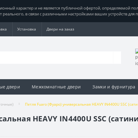
нный характер и не является публичной офертой, определяемой поло
т реального, в связи с различными настройками ваших устройств для 
авка
Установка
Двери на заказ
ые двери
Межкомнатные двери
Замки и фурнитура
точные)
Петля Fuaro (Фуаро) универсальная HEAVY IN4400U SSC (сат
рсальная HEAVY IN4400U SSC (сати