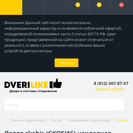
0
0
0
Внимание! Данный сайт носит исключительно
информационный характер и не является публичной офертой,
определяемой положениями части 2 статьи 437 ГК РФ. Цвет
продукции, представленной на сайте может отличаться от
реального, в связи с различными настройками ваших
устройств для просмотра.
Закрыть
8 (812) 507-87-57
Заказать звонок
Двери и системы открывания
Замки и фурнитура
Петли
Накладные (карточные)
Петля sk