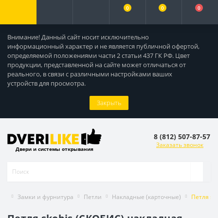
0
0
0
Внимание! Данный сайт носит исключительно
информационный характер и не является публичной офертой,
определяемой положениями части 2 статьи 437 ГК РФ. Цвет
продукции, представленной на сайте может отличаться от
реального, в связи с различными настройками ваших
устройств для просмотра.
Закрыть
8 (812) 507-87-57
Заказать звонок
Двери и системы открывания
Замки и фурнитура
Петли
Накладные (карточные)
Петля sk