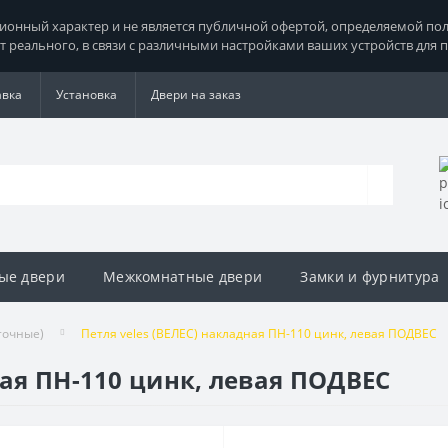
нный характер и не является публичной офертой, определяемой поло
т реального, в связи с различными настройками ваших устройств для 
авка
Установка
Двери на заказ
ые двери
Межкомнатные двери
Замки и фурнитура
точные)
Петля veles (ВЕЛЕС) накладная ПН-110 цинк, левая ПОДВЕС
ная ПН-110 цинк, левая ПОДВЕС