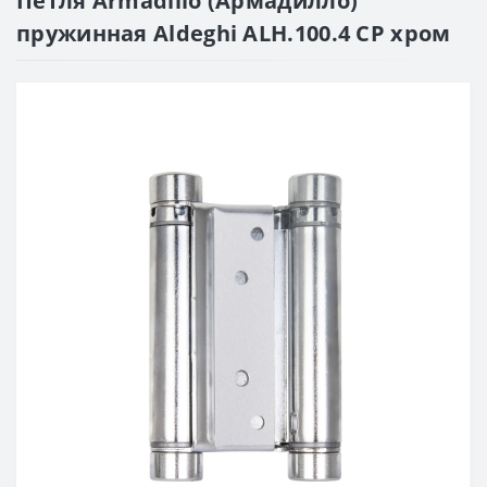
Петля Armadillo (Армадилло)
пружинная Aldeghi ALH.100.4 CP хром