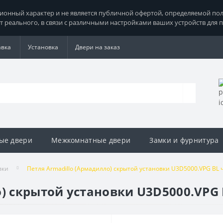
нный характер и не является публичной офертой, определяемой поло
т реального, в связи с различными настройками ваших устройств для 
авка
Установка
Двери на заказ
ые двери
Межкомнатные двери
Замки и фурнитура
вки
Петля Armadillo (Армадилло) скрытой установки U3D5000.VPG BL
о) скрытой установки U3D5000.VPG