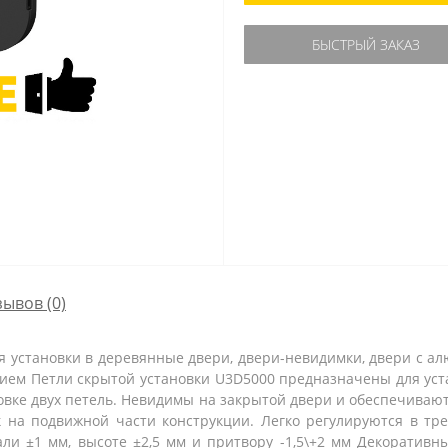
БЫСТРЫЙ ЗАКАЗ
зывов (0)
ля установки в деревянные двери, двери-невидимки, двери с а
ием Петли скрытой установки U3D5000 предназначены для ус
новке двух петель. Невидимы на закрытой двери и обеспечиваю
 на подвижной части конструкции. Легко регулируются в тр
али ±1 мм, высоте ±2,5 мм и притвору -1,5\+2 мм Декоративн