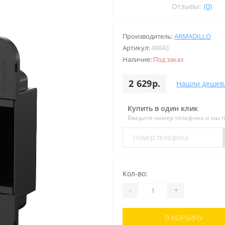
Отзывы:
(0)
Производитель:
ARMADILLO
Артикул:
49043
Наличие:
Под заказ
2 629р.
Нашли дешев
Купить в один клик
Введите номер телефона и мы 
Кол-во:
-
+
В КОРЗИНУ