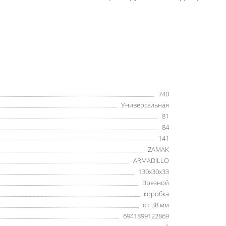
740
Универсальная
81
84
141
ZAMAK
ARMADILLO
130x30x33
Врезной
коробка
от 38 мм
6941899122869