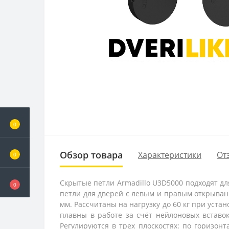
0
Обзор товара
Характеристики
От
0
Скрытые петли Armadillo U3D5000 подходят д
0
петли для дверей с левым и правым открыван
мм. Рассчитаны на нагрузку до 60 кг при уста
плавны в работе за счёт нейлоновых вставок
Регулируются в трех плоскостях: по горизонт