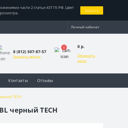
жениями части 2 статьи 437 ГК РФ. Цвет
Закрыть
просмотра.
Личный кабинет
0 р.
0
8 (812) 507-87-57
Оформить
Заказать звонок
заказ
Контакты
Отзывы
 черный TECH
 BL черный TECH