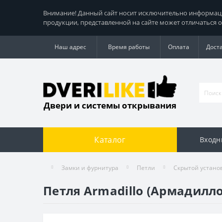
Внимание! Данный сайт носит исключительно информацио
продукции, представленной на сайте может отличаться о
Наш адрес
Время работы
Оплата
Дост
Двери и системы открывания
Каталог
Входн
Замки и фурнитура
Петли
Скрытой устано
Петля Armadillo (Армадилл