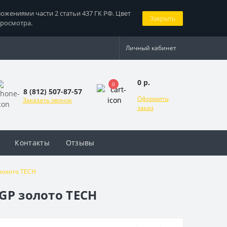
жениями части 2 статьи 437 ГК РФ. Цвет
Закрыть
просмотра.
Личный кабинет
0 р.
0
8 (812) 507-87-57
Оформить
Заказать звонок
заказ
Контакты
Отзывы
золото TECH
GP золото TECH