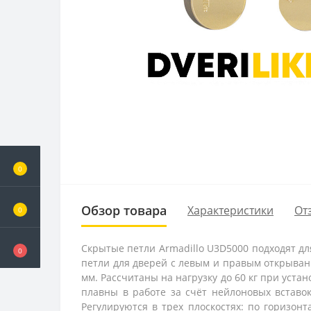
0
Обзор товара
Характеристики
От
0
Скрытые петли Armadillo U3D5000 подходят д
0
петли для дверей с левым и правым открыван
мм. Рассчитаны на нагрузку до 60 кг при уста
плавны в работе за счёт нейлоновых вставок
Регулируются в трех плоскостях: по горизонт