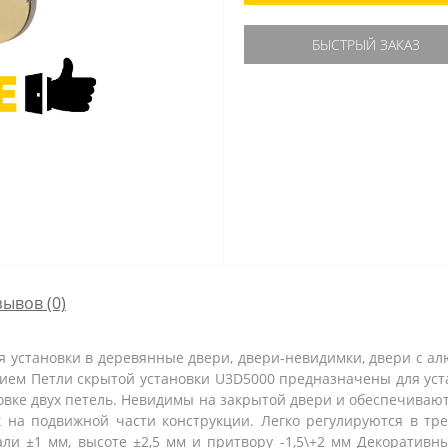
БЫСТРЫЙ ЗАКАЗ
зывов (0)
ля установки в деревянные двери, двери-невидимки, двери с а
ием Петли скрытой установки U3D5000 предназначены для ус
новке двух петель. Невидимы на закрытой двери и обеспечиваю
 на подвижной части конструкции. Легко регулируются в тр
али ±1 мм, высоте ±2,5 мм и притвору -1,5\+2 мм Декоративн