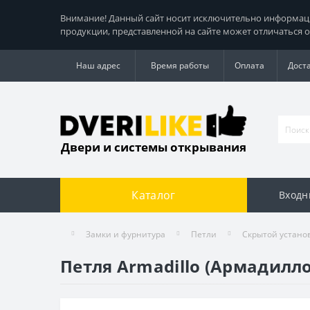
Внимание! Данный сайт носит исключительно информацио
продукции, представленной на сайте может отличаться о
Наш адрес
Время работы
Оплата
Дост
Двери и системы открывания
Каталог
Входн
Замки и фурнитура
Петли
Скрытой устано
Петля Armadillo (Армадилл