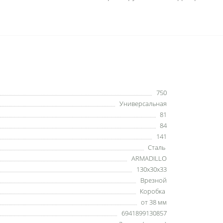
750
Универсальная
81
84
141
Сталь
ARMADILLO
130x30x33
Врезной
Коробка
от 38 мм
6941899130857