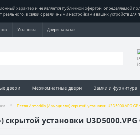
нный характер и не является публичной офертой, определяемой поло
т реального, в связи с различными настройками ваших устройств для 
авка
Установка
Двери на заказ
ые двери
Межкомнатные двери
Замки и фурнитура
вки
Петля Armadillo (Армадилло) скрытой установки U3D5000.VPG GP 
о) скрытой установки U3D5000.VPG 