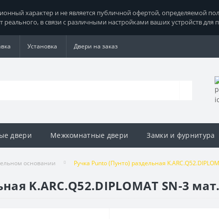
нный характер и не является публичной офертой, определяемой поло
т реального, в связи с различными настройками ваших устройств для 
авка
Установка
Двери на заказ
ые двери
Межкомнатные двери
Замки и фурнитура
дельном основании
Ручка Punto (Пунто) раздельная K.ARC.Q52.DIPLOM
ьная K.ARC.Q52.DIPLOMAT SN-3 мат