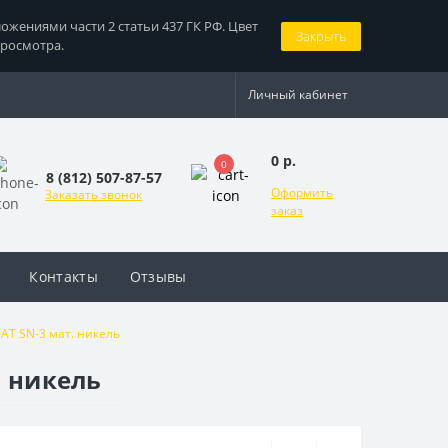
жениями части 2 статьи 437 ГК РФ. Цвет
Закрыть
просмотра.
Личный кабинет
0 р.
0
8 (812) 507-87-57
Оформить
Заказать звонок
заказ
Контакты
Отзывы
AT SN-3 мат. никель
. никель