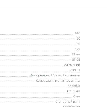
516
60
180
129
52 мм
8?105
Алюминий
PUNTO
Для фрезерной/ручной установки
Саморезы или стяжные винты
Коробка
От 35 мм
6 мм
Стопорный винт
Квадратная