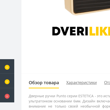
0
Обзор товара
Характеристики
От
0
Дверные ручки Punto серии ESTETICA - это ис
0
ультратонком основании 6мм. Дизайн включае
внимание не только своей необычной форм