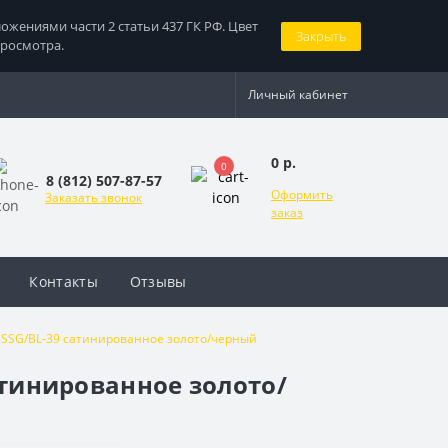
жениями части 2 статьи 437 ГК РФ. Цвет
Закрыть
просмотра.
Личный кабинет
0 р.
0
8 (812) 507-87-57
Оформить
Заказать звонок
заказ
Контакты
Отзывы
Z SSG/BL-39 сатинированное золото/черный
атинированное золото/