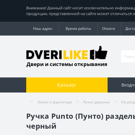
Внимание! Данный сайт носит исключительно информацио
продукции, представленной на сайте может отличаться о
Наш адрес
Время работы
Оплата
Дост
Двери и системы открывания
Каталог
Входн
Замки и фурнитура
Ручки дверные
На раз
Ручка Punto (Пунто) раздел
черный