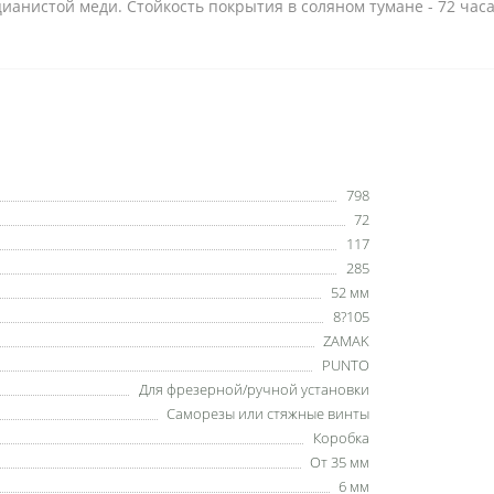
анистой меди. Стойкость покрытия в соляном тумане - 72 часа. 
798
72
117
285
52 мм
8?105
ZAMAK
PUNTO
Для фрезерной/ручной установки
Саморезы или стяжные винты
Коробка
От 35 мм
6 мм