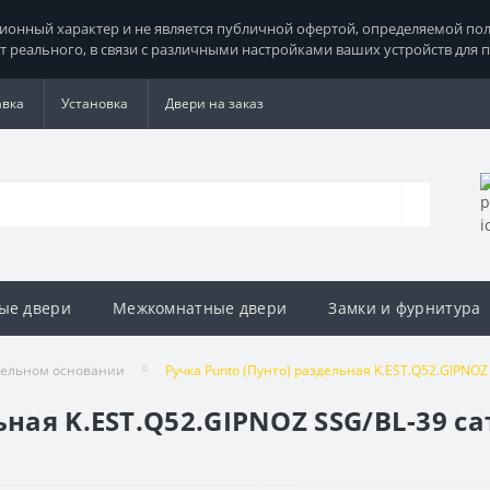
нный характер и не является публичной офертой, определяемой поло
т реального, в связи с различными настройками ваших устройств для 
авка
Установка
Двери на заказ
ые двери
Межкомнатные двери
Замки и фурнитура
дельном основании
Ручка Punto (Пунто) раздельная K.EST.Q52.GIPNO
ьная K.EST.Q52.GIPNOZ SSG/BL-39 с