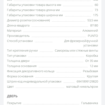
Габариты упаковки товара высота мм
60
Габариты упаковки товара длина мм
73
Габариты упаковки товара ширина мм
175
Диаметр розетки (основания)
53,5 мм
Длина квадрата
8?180
Материал
Алюминий
Производитель
PUNTO
Способ установки
Для фрезерной/ручной
установки
Тип крепления ручки
Саморезы или стяжные винты
Тип упаковки
Коробка
Толщина двери
От 35 мм
Толщина основания
12 мм
Фиксация декоративного кольца
Резьбовая
Форма основания
Круглая
Штрих-код индивидуальной упаковки
6941899129820
Цвет
матовый никель/хром
ДВЕРЬ
Покрытие
Гальваника