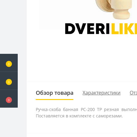
0
0
Обзор товара
Характеристики
От
0
Ручка-скоба банная РС-200 ТР резная выпол
Поставляется в комплекте с саморезами.