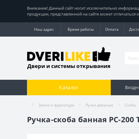
Внимание! Данный сайт носит исключительно информацио
продукции, представленной на сайте может отличаться о
Наш адрес
Время работы
Оплата
Дост
Двери и системы открывания
Каталог
Входн
Замки и фурнитура
Ручки дверные
Скобы
Ручка-скоба банная РС-200 