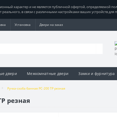
нный характер и не является публичной офертой, определяемой поло
т реального, в связи с различными настройками ваших устройств для 
авка
Установка
Двери на заказ
ые двери
Межкомнатные двери
Замки и фурнитура
Ручка-скоба банная РС-200 ТР резная
ТР резная