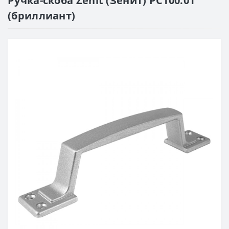
Ручка-скоба Zenit (Зенит) РС100.01
(бриллиант)