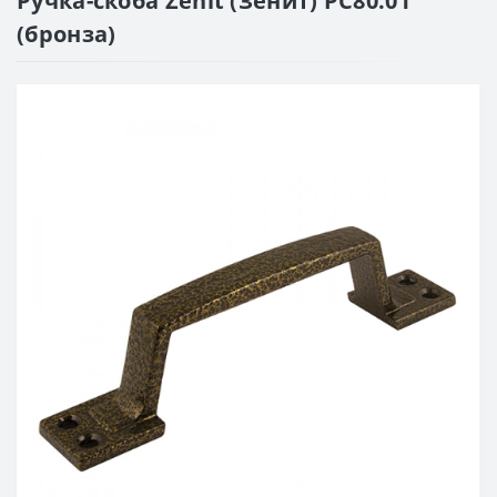
Ручка-скоба Zenit (Зенит) РС80.01
(бронза)