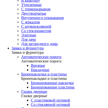
В квартиру
Утепленные
С терморазрывом
Двустворчатые
Внутреннего открывания
С зеркалом
С шумоизоляцией
Со стеклопакетом
Элитные
Для дачи
Для загородного дома
Замки и фурнитура
Замки и фурнитура
Автоматические пороги
Автоматические пороги
Врезные
Накладные
Броненакладки и пластины
Броненакладки и пластины
Бронированные накладки
Бронированные пластины
Глазки дверные
Глазки дверные
C пластиковой оптикой
Со стеклянной оптикой