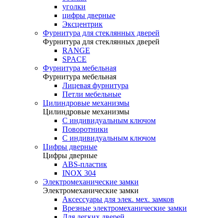
уголки
цифры дверные
Эксцентрик
Фурнитура для стеклянных дверей
Фурнитура для стеклянных дверей
RANGE
SPACE
Фурнитура мебельная
Фурнитура мебельная
Лицевая фурнитура
Петли мебельные
Цилиндровые механизмы
Цилиндровые механизмы
C индивидуальным ключом
Поворотники
С индивидуальным ключом
Цифры дверные
Цифры дверные
ABS-пластик
INOX 304
Электромеханические замки
Электромеханические замки
Аксессуары для элек. мех. замков
Врезные электромеханические замки
Для легких дверей