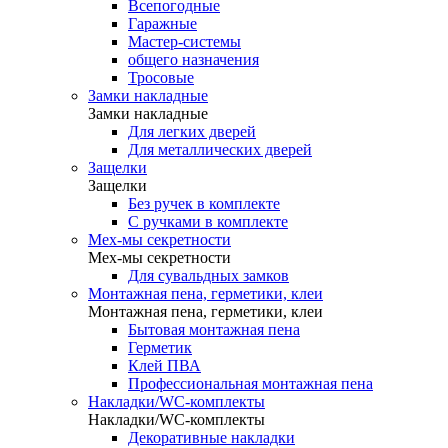
Всепогодные
Гаражные
Мастер-системы
общего назначения
Тросовые
Замки накладные
Замки накладные
Для легких дверей
Для металлических дверей
Защелки
Защелки
Без ручек в комплекте
С ручками в комплекте
Мех-мы секретности
Мех-мы секретности
Для сувальдных замков
Монтажная пена, герметики, клеи
Монтажная пена, герметики, клеи
Бытовая монтажная пена
Герметик
Клей ПВА
Профессиональная монтажная пена
Накладки/WC-комплекты
Накладки/WC-комплекты
Декоративные накладки