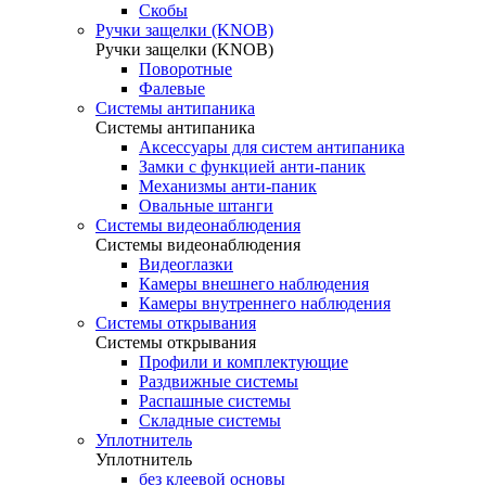
Скобы
Ручки защелки (KNOB)
Ручки защелки (KNOB)
Поворотные
Фалевые
Системы антипаника
Системы антипаника
Аксессуары для систем антипаника
Замки с функцией анти-паник
Механизмы анти-паник
Овальные штанги
Системы видеонаблюдения
Системы видеонаблюдения
Видеоглазки
Камеры внешнего наблюдения
Камеры внутреннего наблюдения
Системы открывания
Системы открывания
Профили и комплектующие
Раздвижные системы
Распашные системы
Складные системы
Уплотнитель
Уплотнитель
без клеевой основы