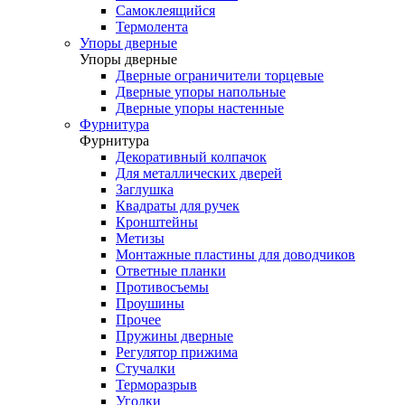
Самоклеящийся
Термолента
Упоры дверные
Упоры дверные
Дверные ограничители торцевые
Дверные упоры напольные
Дверные упоры настенные
Фурнитура
Фурнитура
Декоративный колпачок
Для металлических дверей
Заглушка
Квадраты для ручек
Кронштейны
Метизы
Монтажные пластины для доводчиков
Ответные планки
Противосъемы
Проушины
Прочее
Пружины дверные
Регулятор прижима
Стучалки
Терморазрыв
Уголки