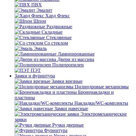
ПВХ
Эмалит
Хард Флекс
Шпон
Раздвижные
Складные
Стеклянные
Со стеклом
Эмаль
Ламинированные
Двери из массива
Полипропилен
ПЭТ
Замки и фурнитура
Замки врезные
Цилиндровые механизмы
Броненакладки и
пластины
Накладки/WC-комплекты
Замки навесные
Электромеханические
замки
Ручки дверные
Фурнитура
Упоры дверные