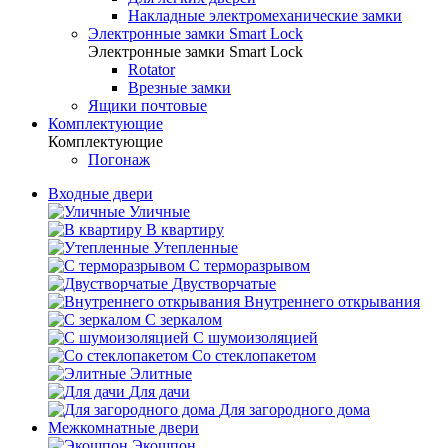
Накладные электромеханические замки
Электронные замки Smart Lock
Электронные замки Smart Lock
Rotator
Врезные замки
Ящики почтовые
Комплектующие
Комплектующие
Погонаж
Входные двери
Уличные
В квартиру
Утепленные
С терморазрывом
Двустворчатые
Внутреннего открывания
С зеркалом
С шумоизоляцией
Со стеклопакетом
Элитные
Для дачи
Для загородного дома
Межкомнатные двери
Экошпон