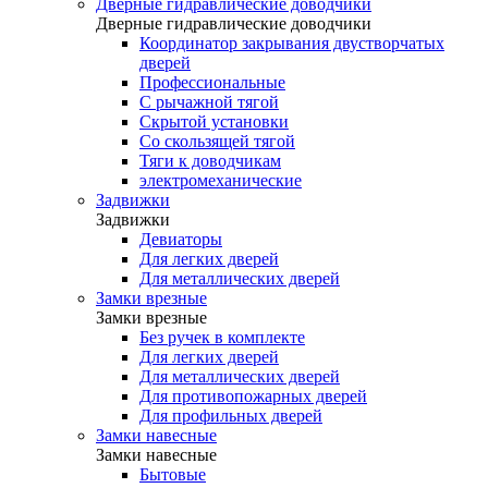
Дверные гидравлические доводчики
Дверные гидравлические доводчики
Координатор закрывания двустворчатых
дверей
Профессиональные
С рычажной тягой
Скрытой установки
Со скользящей тягой
Тяги к доводчикам
электромеханические
Задвижки
Задвижки
Девиаторы
Для легких дверей
Для металлических дверей
Замки врезные
Замки врезные
Без ручек в комплекте
Для легких дверей
Для металлических дверей
Для противопожарных дверей
Для профильных дверей
Замки навесные
Замки навесные
Бытовые